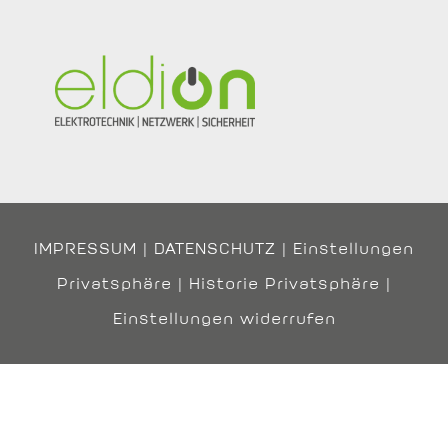
IMPRESSUM
|
DATENSCHUTZ
|
Einstellungen
Privatsphäre
|
Historie Privatsphäre
|
Einstellungen widerrufen
Copyright 2022 |
Norberger Brandschutztechnik
|
Realisation
gradatio werbeagentur